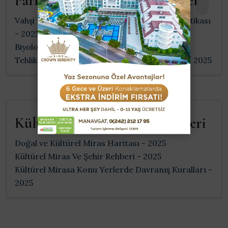
Parklar Av Turizmi Bilgi Sistemi
Vahşi Yaşamın İzlenmesi ve Yaban Hayatı Politikası
- 2025
Biyolojik Çeşitlilik Politikası - 2025
Tehlike Altındaki Yaban Hayatı Tür Politikası - 2025
Kültürel Miras ve Şehir Rehberi
Doğal ve Kültürel Miras Haritası - 2025
Kültürel Miras Ve Şehir Rehberi - 2025
Kültürel Mirasa Konu Yerlerde Davranış Kuralları -
2025