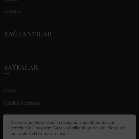
İletişim
BAĞLANTILAR
SAYFALAR
KVKK
Gizlilik Politikası
Sürdürülebilirlik
Web sitemizde, size en iyi deneyimi sunabilmemiz için
çerezleri kullanıyoruz. Bu siteyi kullanmaya devam ederseniz
bunu kabul ettiğinizi varsayarız.