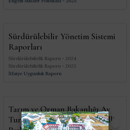
Engelli Misafir Politikası - 2025
Sürdürülebilir Yönetim Sistemi
Raporları
Sürdürülebilirlik Raporu - 2024
Sürdürülebilirlik Raporu - 2023
İtfaiye Uygunluk Raporu
Tarım ve Orman Bakanlığı Av
Turizmi Doğal Koruma ve Milli