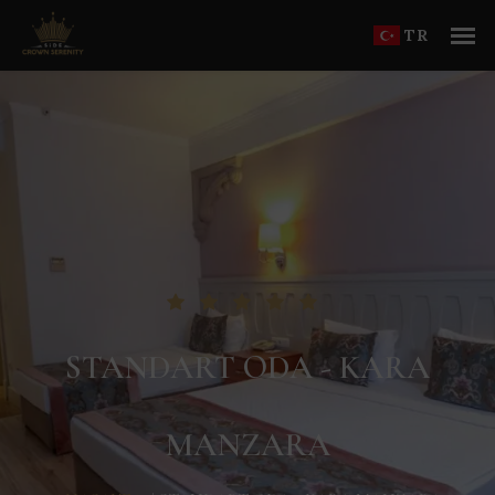
TR
STANDART ODA - KARA
MANZARA