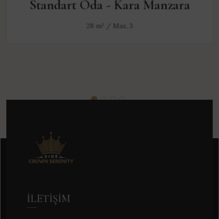
Standart Oda - Kara Manzara
28 m² / Max. 3
İLETIŞIM