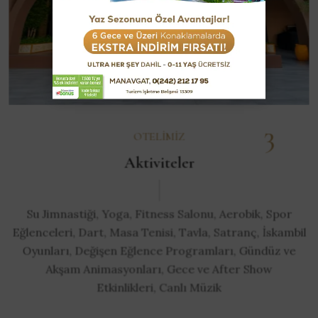
3
OTELIMIZ
Aktiviteler
Su Jimnastiği, Yoga, Fitness Salonu, Aerobik, Spor
Eğlenceleri, Dart, Masa Tenisi, Tavla, Satranç, İskambil
Oyunları, Değişen Eğlence Programları, Gündüz ve
Akşam Animasyonları, Gece ve After Show
Etkinlikleri, Canlı Müzik