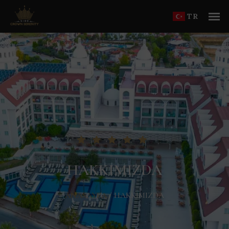
TR
HAKKIMIZDA
ANASAYFA
/
HAKKIMIZDA