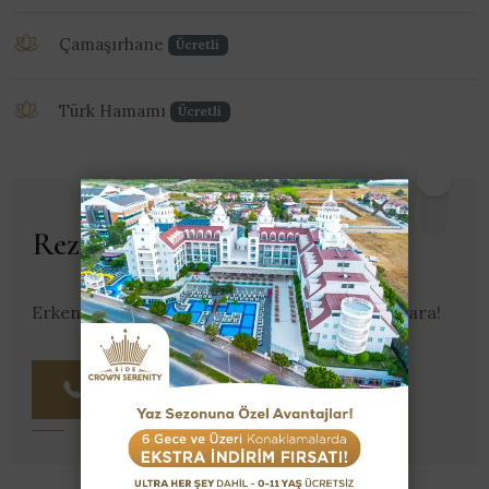
Çamaşırhane
Ücretli
Türk Hamamı
Ücretli
Rezervasyon Yap
Erken Rezervasyon fırsatını kaçırma, hemen ara!
0242 212 17 95