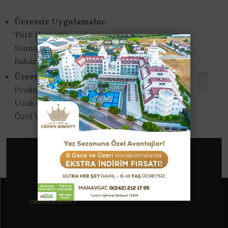
Ücretsiz Uygulamalar:
Türk Hamamı
Sauna
Buhar Banyosu
Ücretli Özel Uygulamalar:
Peeling & Köpük Masajı
Uzak doğu ve terapi masajları
Özel Yüz ve Vücut Bakımları