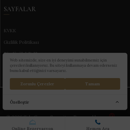
SAYFALAR
KVKK
Gizlilik Politikası
Sürdürülebilirlik
Web sitemizde, size en iyi deneyimi sunabilmemiz için
çerezleri kullanıyoruz. Bu siteyi kullanmaya devam ederseniz
bunu kabul ettiğinizi varsayarız.
Zorunlu Çerezler
Tamam
Kültür ve Turizm Bakanlığı Turizm İşletme Belgesi :
Özelleştir
13309
© 2026 Side Crown Serenity - Powered by
Online Rezervasyon
Hemen Ara